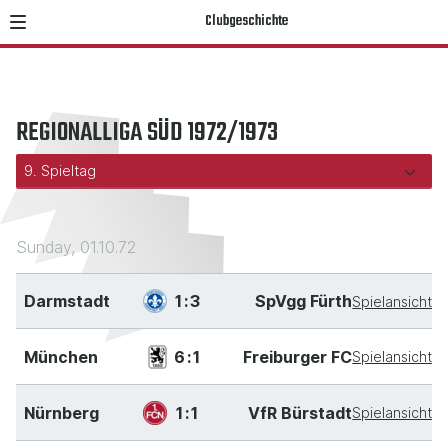
Clubgeschichte
REGIONALLIGA SÜD 1972/1973
Sunday, 01.10.72
Darmstadt
1:3
SpVgg Fürth
Spielansicht
München
6:1
Freiburger FC
Spielansicht
Nürnberg
1:1
VfR Bürstadt
Spielansicht