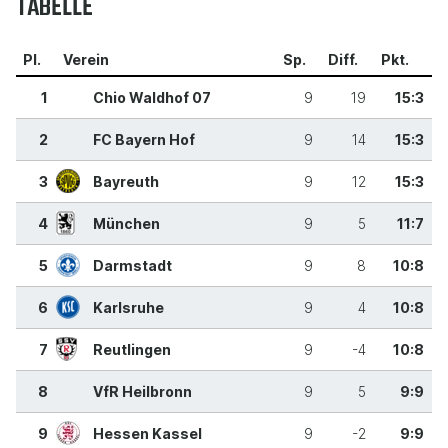
TABELLE
Pl.
Verein
Sp.
Diff.
Pkt.
1
Chio Waldhof 07
9
19
15:3
2
FC Bayern Hof
9
14
15:3
3
Bayreuth
9
12
15:3
4
München
9
5
11:7
5
Darmstadt
9
8
10:8
6
Karlsruhe
9
4
10:8
7
Reutlingen
9
-4
10:8
8
VfR Heilbronn
9
5
9:9
9
Hessen Kassel
9
-2
9:9