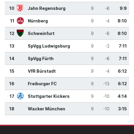
10
Jahn Regensburg
9
-6
9:9
11
Nürnberg
9
-4
8:10
12
Schweinfurt
9
-6
8:10
13
SpVgg Ludwigsburg
9
-2
7:11
14
SpVgg Fürth
9
-6
7:11
15
VfR Bürstadt
9
-4
6:12
16
Freiburger FC
9
-13
6:12
17
Stuttgarter Kickers
9
-10
4:14
18
Wacker München
9
-10
3:15