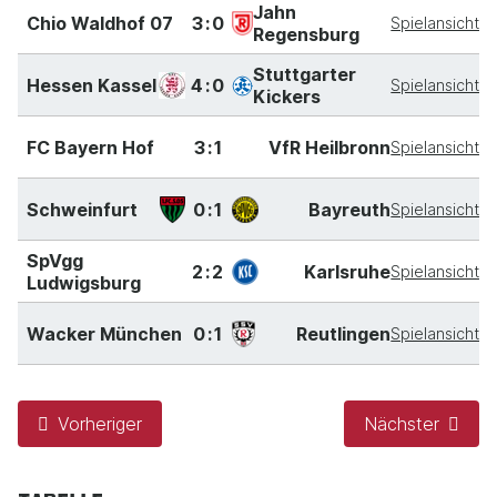
Jahn
Chio Waldhof 07
3:0
Spielansicht
Regensburg
Stuttgarter
Hessen Kassel
4:0
Spielansicht
Kickers
FC Bayern Hof
3:1
VfR Heilbronn
Spielansicht
Schweinfurt
0:1
Bayreuth
Spielansicht
SpVgg
2:2
Karlsruhe
Spielansicht
Ludwigsburg
Wacker München
0:1
Reutlingen
Spielansicht
Vorheriger
Nächster