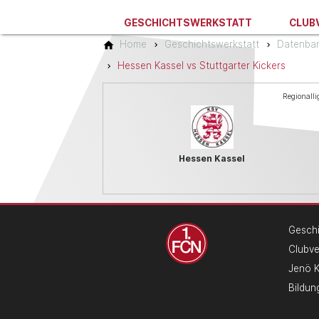
GESCHICHTSWERKSTATT
CLUB
Home
Geschichtswerkstatt
Datenba
Hessen Kassel vs Stuttgarter Kickers
Regionalli
Hessen Kassel
Geschi
Clubv
Jenö 
Bildun