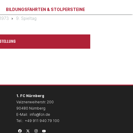
BILDUNGSFAHRTEN & STOLPERSTEINE
/1973
9. Spieltag
STELLUNG
1. FC Nürnberg
Valznerweiherstr. 200
90480 Nürnberg
E-Mail:
info@fcn.de
Tel.:
+49 911 940 79 100