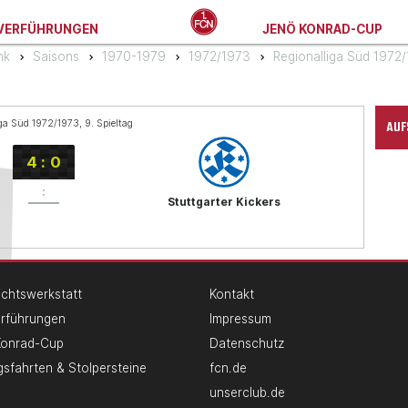
VERFÜHRUNGEN
JENÖ KONRAD-CUP
nk
Saisons
1970-1979
1972/1973
Regionalliga Süd 1972
AUF
ga Süd 1972/1973, 9. Spieltag
4
:
0
:
Stuttgarter Kickers
chtswerkstatt
Kontakt
erführungen
Impressum
Konrad-Cup
Datenschutz
gsfahrten & Stolpersteine
fcn.de
unserclub.de