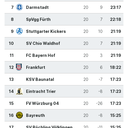
7
Darmstadt
20
9
23:17
8
SpVgg Fürth
20
7
22:18
9
Stuttgarter Kickers
20
10
21:19
10
SV Chio Waldhof
20
7
21:19
11
FC Bayern Hof
20
3
21:19
12
Frankfurt
20
6
18:22
13
KSV Baunatal
20
-7
17:23
14
Eintracht Trier
20
-8
17:23
15
FV Würzburg 04
20
-26
17:23
16
Bayreuth
20
-8
15:25
17
SV Röchling Völklingen
20
-11
15:25