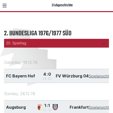
Clubgeschichte
2. BUNDESLIGA 1976/1977 SÜD
Saturday, 18.12.76
4:0
FC Bayern Hof
FV Würzburg 04
Spielansicht
(3:0)
Sunday, 26.12.76
1:1
Augsburg
Frankfurt
Spielansicht
(1:1)