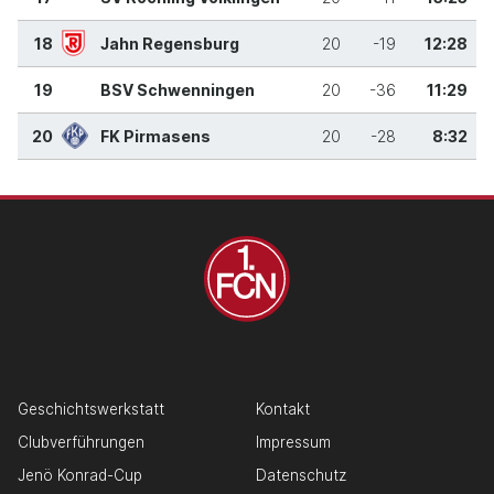
18
Jahn Regensburg
20
-19
12:28
19
BSV Schwenningen
20
-36
11:29
20
FK Pirmasens
20
-28
8:32
Geschichtswerkstatt
Kontakt
Clubverführungen
Impressum
Jenö Konrad-Cup
Datenschutz