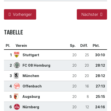
Vorheriger
Nächster
TABELLE
Pl.
Verein
Sp.
Diff.
Pkt.
1
Stuttgart
20
25
30:10
2
FC 08 Homburg
20
20
28:12
3
München
20
20
28:12
4
Offenbach
20
16
27:13
5
Augsburg
20
8
25:15
6
Nürnberg
20
12
24:16