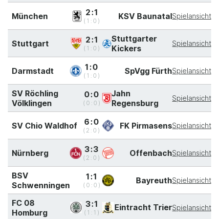
2:1
München
KSV Baunatal
Spielansicht
(1:0)
Stuttgarter
2:1
Stuttgart
Spielansicht
Kickers
(1:0)
1:0
Darmstadt
SpVgg Fürth
Spielansicht
(1:0)
SV Röchling
Jahn
0:0
Spielansicht
Völklingen
Regensburg
(0:0)
6:0
SV Chio Waldhof
FK Pirmasens
Spielansicht
(2:0)
3:3
Nürnberg
Offenbach
Spielansicht
(2:0)
BSV
1:1
Bayreuth
Spielansicht
Schwenningen
(0:0)
FC 08
3:1
Eintracht Trier
Spielansicht
Homburg
(1:1)