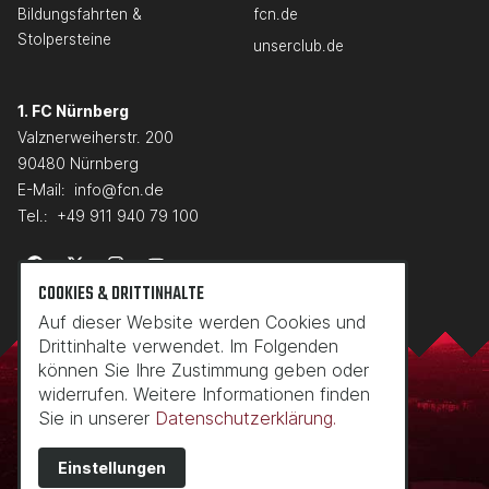
Bildungsfahrten &
fcn.de
Stolpersteine
unserclub.de
1. FC Nürnberg
Valznerweiherstr. 200
90480 Nürnberg
E-Mail:
info@fcn.de
Tel.:
+49 911 940 79 100
COOKIES & DRITTINHALTE
Auf dieser Website werden Cookies und
Drittinhalte verwendet. Im Folgenden
können Sie Ihre Zustimmung geben oder
widerrufen. Weitere Informationen finden
Sie in unserer
Datenschutzerklärung.
Einstellungen