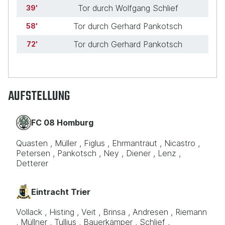
Tor durch Wolfgang Schlief
39
Tor durch Gerhard Pankotsch
58
Tor durch Gerhard Pankotsch
72
AUFSTELLUNG
FC 08 Homburg
Quasten
Müller
Figlus
Ehrmantraut
Nicastro
Petersen
Pankotsch
Ney
Diener
Lenz
Detterer
Eintracht Trier
Vollack
Histing
Veit
Brinsa
Andresen
Riemann
Müllner
Tullius
Bauerkämper
Schlief