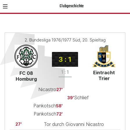
Clubgeschichte
2. Bundesliga 1976/1977 Süd, 20. Spieltag
3
:
1
1
:
1
Eintracht
FC 08
Trier
Homburg
Nicastro
27
Schlief
39
Pankotsch
58
Pankotsch
72
Tor durch Giovanni Nicastro
27