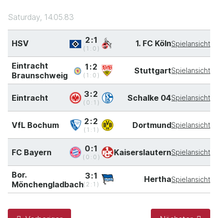
Saturday, 14.05.83
2:1
HSV
1. FC Köln
Spielansicht
(1:0)
Eintracht
1:2
Stuttgart
Spielansicht
Braunschweig
(1:0)
3:2
Eintracht
Schalke 04
Spielansicht
(0:1)
2:2
VfL Bochum
Dortmund
Spielansicht
(1:1)
0:1
FC Bayern
Kaiserslautern
Spielansicht
(0:0)
Bor.
3:1
Hertha
Spielansicht
Mönchengladbach
(2:1)