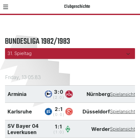
Clubgeschichte
BUNDESLIGA 1982/1983
Friday, 13.05.83
3:0
Arminia
Nürnberg
Spielansicht
(2:0)
2:1
Karlsruhe
Düsseldorf
Spielansicht
(0:0)
SV Bayer 04
1:1
Werder
Spielansicht
Leverkusen
(1:0)