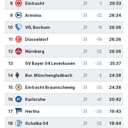
8
Eintracht
31
-1
29:33
9
Arminia
31
-22
28:34
10
VfL Bochum
31
-9
26:36
11
Düsseldorf
31
-19
26:36
12
Nürnberg
31
-22
26:36
13
SV Bayer 04 Leverkusen
31
-23
25:37
14
Bor. Mönchengladbach
31
-2
24:38
15
Eintracht Braunschweig
31
-25
24:38
16
Karlsruhe
31
-41
20:42
17
Hertha
31
-20
19:43
18
Schalke 04
31
-22
18:44