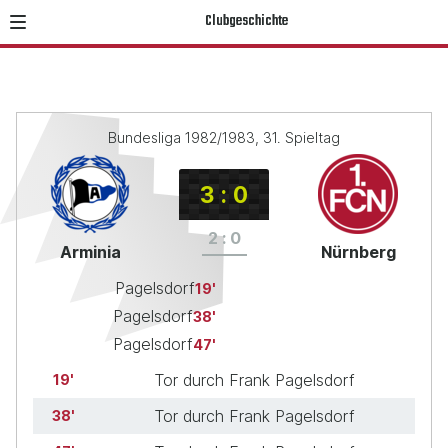
Clubgeschichte
Bundesliga 1982/1983, 31. Spieltag
3
:
0
2
:
0
Arminia
Nürnberg
Pagelsdorf
19
Pagelsdorf
38
Pagelsdorf
47
Tor durch Frank Pagelsdorf
19
Tor durch Frank Pagelsdorf
38