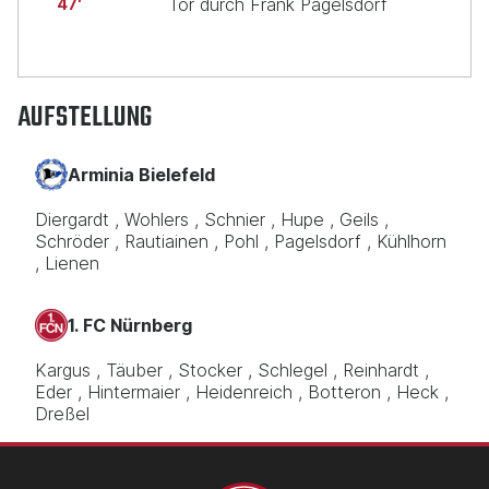
Tor durch Frank Pagelsdorf
47
AUFSTELLUNG
Arminia Bielefeld
Diergardt
Wohlers
Schnier
Hupe
Geils
Schröder
Rautiainen
Pohl
Pagelsdorf
Kühlhorn
Lienen
1. FC Nürnberg
Kargus
Täuber
Stocker
Schlegel
Reinhardt
Eder
Hintermaier
Heidenreich
Botteron
Heck
Dreßel