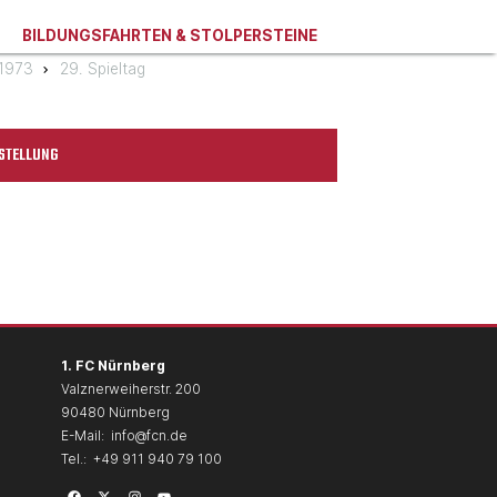
BILDUNGSFAHRTEN & STOLPERSTEINE
/1973
29. Spieltag
STELLUNG
1. FC Nürnberg
Valznerweiherstr. 200
90480 Nürnberg
E-Mail:
info@fcn.de
Tel.:
+49 911 940 79 100