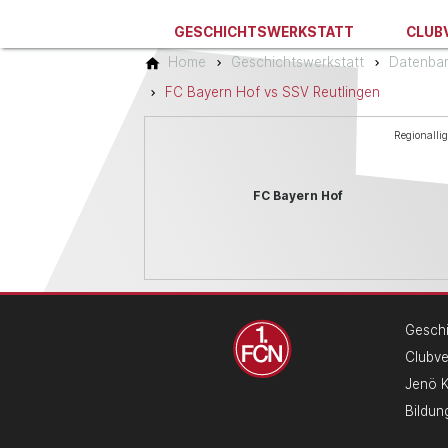
GESCHICHTSWERKSTATT
CLUB
Home
Geschichtswerkstatt
Datenba
FC Bayern Hof vs SSV Reutlingen
Regionalli
FC Bayern Hof
Geschi
Clubv
Jenö 
Bildun