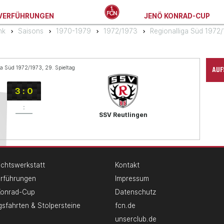
VERFÜHRUNGEN
JENÖ KONRAD-CUP
nk
Saisons
1970-1979
1972/1973
Regionalliga Süd 1972
AUF
ga Süd 1972/1973, 29. Spieltag
3
:
0
:
SSV Reutlingen
chtswerkstatt
Kontakt
erführungen
Impressum
Konrad-Cup
Datenschutz
gsfahrten & Stolpersteine
fcn.de
unserclub.de