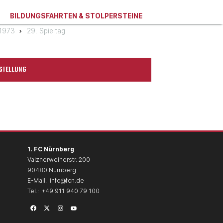
BILDUNGSFAHRTEN & STOLPERSTEINE
/1973
29. Spieltag
STELLUNG
1. FC Nürnberg
Valznerweiherstr. 200
90480 Nürnberg
E-Mail:
info@fcn.de
Tel.:
+49 911 940 79 100