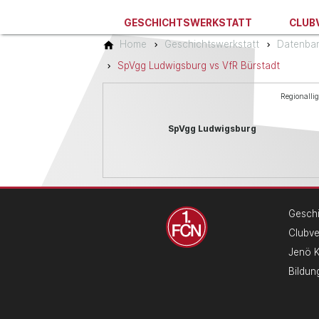
GESCHICHTSWERKSTATT
CLUB
Home
Geschichtswerkstatt
Datenba
SpVgg Ludwigsburg vs VfR Bürstadt
Regionalli
SpVgg Ludwigsburg
Geschi
Clubv
Jenö 
Bildun