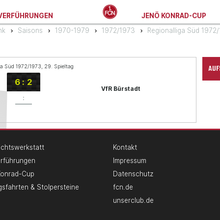
VERFÜHRUNGEN
JENÖ KONRAD-CUP
nk
Saisons
1970-1979
1972/1973
Regionalliga Süd 1972
AUF
ga Süd 1972/1973, 29. Spieltag
6
:
2
VfR Bürstadt
:
chtswerkstatt
Kontakt
erführungen
Impressum
Konrad-Cup
Datenschutz
gsfahrten & Stolpersteine
fcn.de
unserclub.de