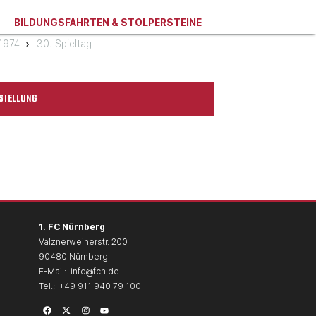
BILDUNGSFAHRTEN & STOLPERSTEINE
/1974
30. Spieltag
STELLUNG
1. FC Nürnberg
Valznerweiherstr. 200
90480 Nürnberg
E-Mail:
info@fcn.de
Tel.:
+49 911 940 79 100