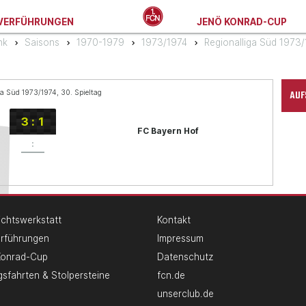
VERFÜHRUNGEN
JENÖ KONRAD-CUP
nk
Saisons
1970-1979
1973/1974
Regionalliga Süd 1973
AUF
ga Süd 1973/1974, 30. Spieltag
3
:
1
FC Bayern Hof
:
chtswerkstatt
Kontakt
erführungen
Impressum
Konrad-Cup
Datenschutz
gsfahrten & Stolpersteine
fcn.de
unserclub.de