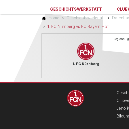
GESCHICHTSWERKSTATT
CLUB
Home
Geschichtswerkstatt
Datenba
1. FC Nürnberg vs FC Bayern Hof
Regionalli
1. FC Nürnberg
Geschi
Clubv
Jenö 
Bildun