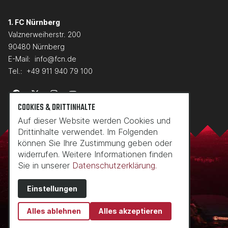
1. FC Nürnberg
Valznerweiherstr. 200
90480 Nürnberg
E-Mail:
info@fcn.de
Tel.:
+49 911 940 79 100
COOKIES & DRITTINHALTE
Auf dieser Website werden Cookies und
Drittinhalte verwendet. Im Folgenden
können Sie Ihre Zustimmung geben oder
widerrufen. Weitere Informationen finden
Sie in unserer
Datenschutzerklärung.
Einstellungen
Alles ablehnen
Alles akzeptieren