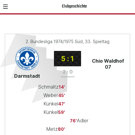
Clubgeschichte
2. Bundesliga 1974/1975 Süd, 33. Spieltag
5
:
1
Chio Waldhof
07
2
:
0
Darmstadt
Schmaltz
14
Weber
45
Künkel
47
Künkel
59
Adler
76
Metz
80