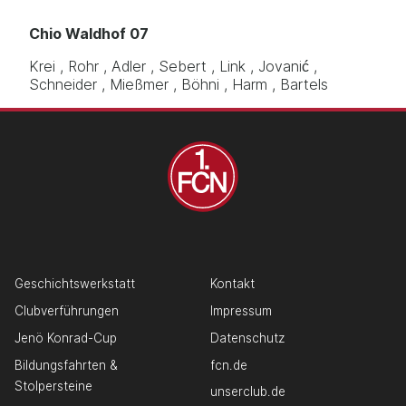
Chio Waldhof 07
Krei
Rohr
Adler
Sebert
Link
Jovanić
Schneider
Mießmer
Böhni
Harm
Bartels
Geschichtswerkstatt
Kontakt
Clubverführungen
Impressum
Jenö Konrad-Cup
Datenschutz
Bildungsfahrten &
fcn.de
Stolpersteine
unserclub.de