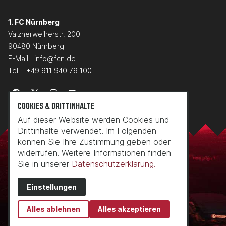
1. FC Nürnberg
Valznerweiherstr. 200
90480 Nürnberg
E-Mail:
info@fcn.de
Tel.:
+49 911 940 79 100
COOKIES & DRITTINHALTE
Auf dieser Website werden Cookies und
Drittinhalte verwendet. Im Folgenden
können Sie Ihre Zustimmung geben oder
widerrufen. Weitere Informationen finden
Sie in unserer
Datenschutzerklärung.
Einstellungen
Alles ablehnen
Alles akzeptieren