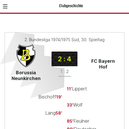
Clubgeschichte
2. Bundesliga 1974/1975 Süd, 30. Spieltag
2
:
4
FC Bayern
Hof
1
:
2
Borussia
Neunkirchen
Lippert
11
Bischoff
19
Wolf
33
Lang
58
Feulner
85