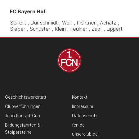
FC Bayern Hof
Seifert
Dürrschmidt
Wolf
Fichtner
Achatz
Sieber
Schuster
Klein
Feulner
Zapf
Lippert
Geschichtswerkstatt
Kontakt
Clubverführungen
Impressum
Jenö Konrad-Cup
Datenschutz
Bildungsfahrten &
fcn.de
Stolpersteine
unserclub.de