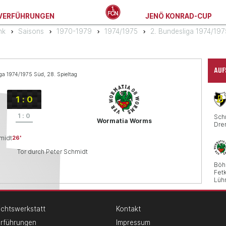
VERFÜHRUNGEN
JENÖ KONRAD-CUP
nk
Saisons
1970-1979
1974/1975
2. Bundesliga 1974/19
AUF
ga 1974/1975 Süd, 28. Spieltag
1
:
0
1
:
0
Sch
Wormatia Worms
Dre
midt
26
Tor durch Peter Schmidt
Böh
Fet
Lüh
chtswerkstatt
Kontakt
erführungen
Impressum