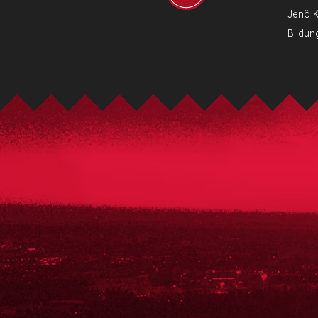
Jenö 
Bildun