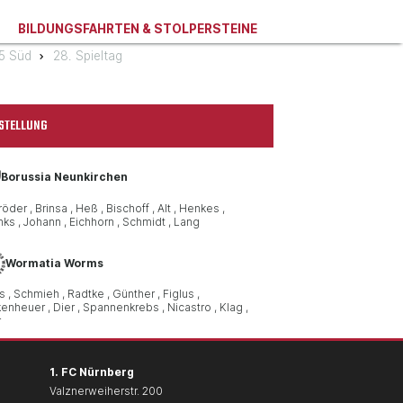
BILDUNGSFAHRTEN & STOLPERSTEINE
75 Süd
28. Spieltag
STELLUNG
Borussia Neunkirchen
röder
Brinsa
Heß
Bischoff
Alt
Henkes
nks
Johann
Eichhorn
Schmidt
Lang
Wormatia Worms
s
Schmieh
Radtke
Günther
Figlus
kenheuer
Dier
Spannenkrebs
Nicastro
Klag
r
1. FC Nürnberg
Valznerweiherstr. 200