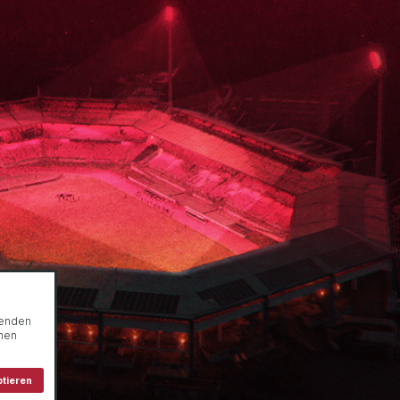
genden
onen
ptieren