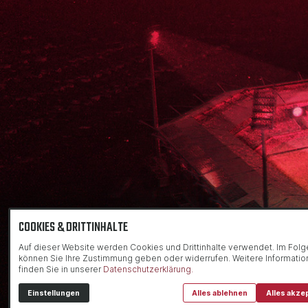
COOKIES & DRITTINHALTE
Auf dieser Website werden Cookies und Drittinhalte verwendet. Im Fol
können Sie Ihre Zustimmung geben oder widerrufen. Weitere Informati
finden Sie in unserer
Datenschutzerklärung.
Einstellungen
Alles ablehnen
Alles akze