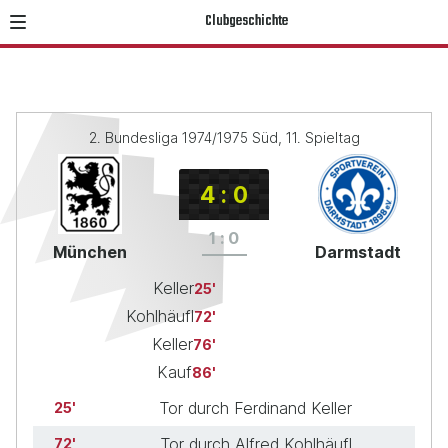
Clubgeschichte
2. Bundesliga 1974/1975 Süd, 11. Spieltag
4
:
0
1
:
0
München
Darmstadt
Keller
25
Kohlhäufl
72
Keller
76
Kauf
86
Tor durch Ferdinand Keller
25
Tor durch Alfred Kohlhäufl
72