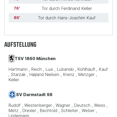
Tor durch Ferdinand Keller
76
Tor durch Hans-Joachim Kauf
86
AUFSTELLUNG
TSV 1860 München
Hartmann
Reich
Luxi
Lubanski
Kohlhäufl
Kauf
Starzak
Højland Nielsen
Krenz
Metzger
Keller
SV Darmstadt 98
Rudolf
Westenberger
Wagner
Deutsch
Weiss
Metz
Drexler
Bechtold
Schleiter
Weber
Lindemann