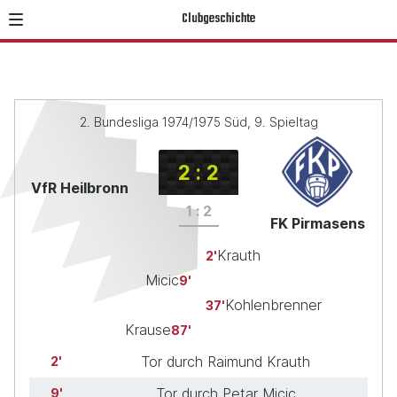
Clubgeschichte
2. Bundesliga 1974/1975 Süd, 9. Spieltag
2
:
2
VfR Heilbronn
1
:
2
FK Pirmasens
Krauth
2
Micic
9
Kohlenbrenner
37
Krause
87
Tor durch Raimund Krauth
2
Tor durch Petar Micic
9