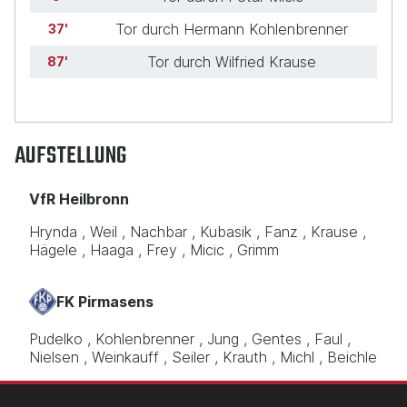
Tor durch Hermann Kohlenbrenner
37
Tor durch Wilfried Krause
87
AUFSTELLUNG
VfR Heilbronn
Hrynda
Weil
Nachbar
Kubasik
Fanz
Krause
Hägele
Haaga
Frey
Micic
Grimm
FK Pirmasens
Pudelko
Kohlenbrenner
Jung
Gentes
Faul
Nielsen
Weinkauff
Seiler
Krauth
Michl
Beichle