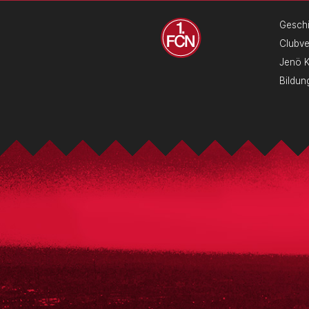
Geschi
Clubv
Jenö 
Bildun