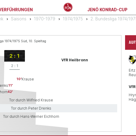
VERFÜHRUNGEN
JENÖ KONRAD-CUP
nk
Saisons
1970-1979
1974/1975
2. Bundesliga 1974/19
AUF
ga 1974/1975 Süd, 10. Spieltag
2
:
1
VfR Heilbronn
2
:
1
Ertz
Reu
Krause
10
enks
11
VfR
horn
42
Hry
Häg
Tor durch Wilfried Krause
Tor durch Peter Drenks
Tor durch Hans-Werner Eichhorn