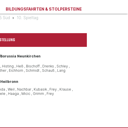
BILDUNGSFAHRTEN & STOLPERSTEINE
75 Süd
10. Spieltag
STELLUNG
Borussia Neunkirchen
Histing
Heß
Bischoff
Drenks
Schley
ther
Eichhorn
Schmidt
Schauß
Lang
 Heilbronn
nda
Weil
Nachbar
Kubasik
Frey
Krause
ele
Haaga
Micic
Grimm
Frey