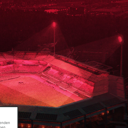
genden
onen