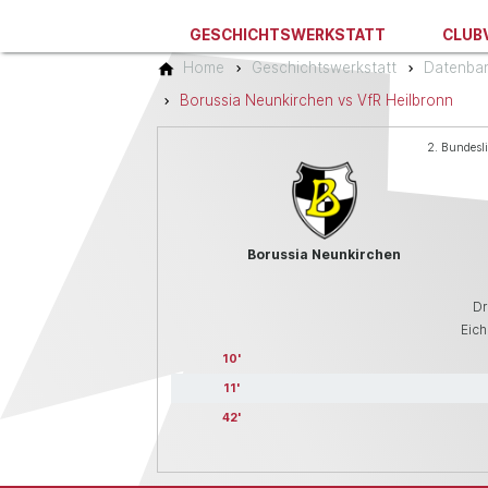
GESCHICHTSWERKSTATT
CLUB
Home
Geschichtswerkstatt
Datenba
Borussia Neunkirchen vs VfR Heilbronn
2. Bundesli
Borussia Neunkirchen
Dr
Eich
10
11
42