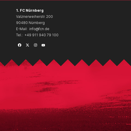
1. FC Nürnberg
Valznerweiherstr. 200
90480 Nürnberg
E-Mail:
info@fcn.de
Tel.:
+49 911 940 79 100