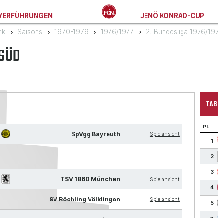
VERFÜHRUNGEN
JENÖ KONRAD-CUP
nk
Saisons
1970-1979
1976/1977
2. Bundesliga 1976/19
 SÜD
TAB
Pl.
SpVgg Bayreuth
Spielansicht
1
2
3
0
TSV 1860 München
Spielansicht
4
SV Röchling Völklingen
Spielansicht
5
)