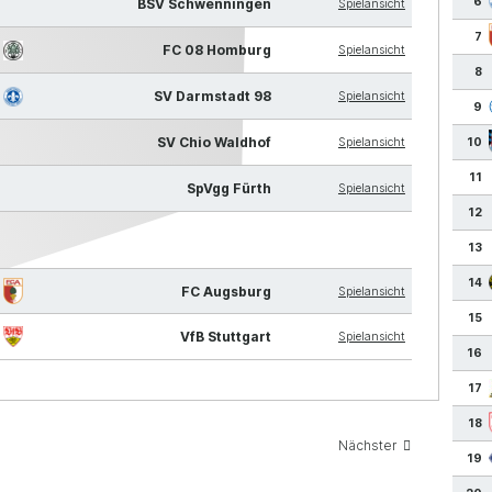
6
BSV Schwenningen
Spielansicht
7
FC 08 Homburg
Spielansicht
8
SV Darmstadt 98
Spielansicht
9
SV Chio Waldhof
Spielansicht
10
11
SpVgg Fürth
Spielansicht
12
13
14
FC Augsburg
Spielansicht
15
VfB Stuttgart
Spielansicht
16
17
18
Nächster
19