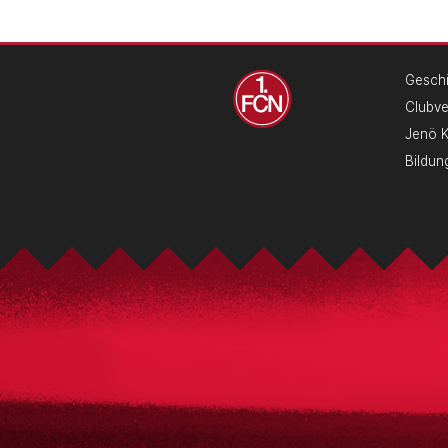
Geschi
Clubv
Jenö 
Bildun