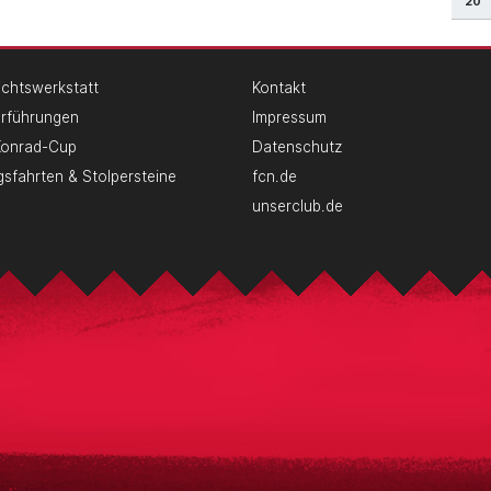
20
chtswerkstatt
Kontakt
erführungen
Impressum
Konrad-Cup
Datenschutz
gsfahrten & Stolpersteine
fcn.de
unserclub.de