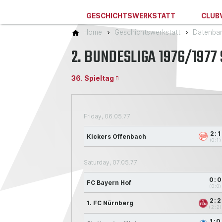
GESCHICHTSWERKSTATT
CLUB
Home
Geschichtswerkstatt
Datenba
2. BUNDESLIGA 1976/1977
36. Spieltag
Friday, 06.05.77
2:1
Kickers Offenbach
(0:1)
Saturday, 07.05.77
0:
FC Bayern Hof
(0:0)
2:2
1. FC Nürnberg
(2:2
1:0