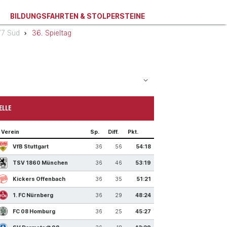
BILDUNGSFAHRTEN & STOLPERSTEINE
77 Süd
36. Spieltag
ELLE
Verein
Sp.
Diff.
Pkt.
VfB Stuttgart
36
56
54:18
TSV 1860 München
36
46
53:19
Kickers Offenbach
36
35
51:21
1. FC Nürnberg
36
29
48:24
FC 08 Homburg
36
25
45:27