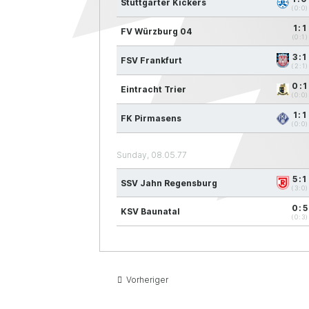
Stuttgarter Kickers
(0:0)
1:1
FV Würzburg 04
(0:1)
3:1
FSV Frankfurt
(2:1)
0:1
Eintracht Trier
(0:0)
1:1
FK Pirmasens
(0:0)
Sunday, 08.05.77
5:1
SSV Jahn Regensburg
(3:0)
0:5
KSV Baunatal
(0:3)
Vorheriger