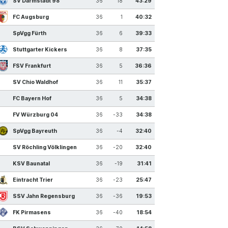
SV Darmstadt 98
36
18
43:29
FC Augsburg
36
1
40:32
SpVgg Fürth
36
6
39:33
Stuttgarter Kickers
36
8
37:35
FSV Frankfurt
36
5
36:36
SV Chio Waldhof
36
11
35:37
FC Bayern Hof
36
5
34:38
FV Würzburg 04
36
-33
34:38
SpVgg Bayreuth
36
-4
32:40
SV Röchling Völklingen
36
-20
32:40
KSV Baunatal
36
-19
31:41
Eintracht Trier
36
-23
25:47
SSV Jahn Regensburg
36
-36
19:53
FK Pirmasens
36
-40
18:54