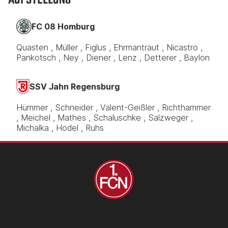
AUFSTELLUNG
FC 08 Homburg
Quasten
Müller
Figlus
Ehrmantraut
Nicastro
Pankotsch
Ney
Diener
Lenz
Detterer
Baylon
SSV Jahn Regensburg
Hümmer
Schneider
Valent-Geißler
Richthammer
Meichel
Mathes
Schaluschke
Salzweger
Michalka
Hodel
Ruhs