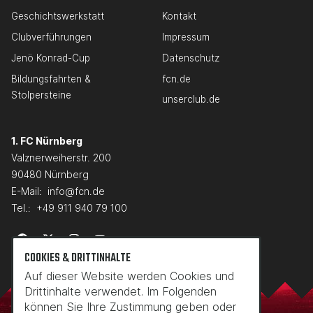
Geschichtswerkstatt
Kontakt
Clubverführungen
Impressum
Jenö Konrad-Cup
Datenschutz
Bildungsfahrten &
fcn.de
Stolpersteine
unserclub.de
1. FC Nürnberg
Valznerweiherstr. 200
90480 Nürnberg
E-Mail:
info@fcn.de
Tel.:
+49 911 940 79 100
COOKIES & DRITTINHALTE
Auf dieser Website werden Cookies und
Drittinhalte verwendet. Im Folgenden
können Sie Ihre Zustimmung geben oder