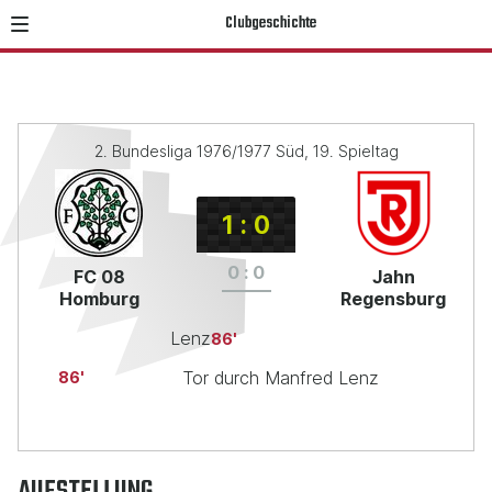
Clubgeschichte
2. Bundesliga 1976/1977 Süd, 19. Spieltag
1
:
0
0
:
0
FC 08
Jahn
Homburg
Regensburg
Lenz
86
Tor durch Manfred Lenz
86