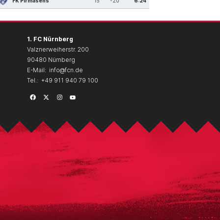
FK Pirmasens
15
-20
6:24
1. FC Nürnberg
Valznerweiherstr. 200
90480 Nürnberg
E-Mail:
info@fcn.de
Tel.:
+49 911 940 79 100