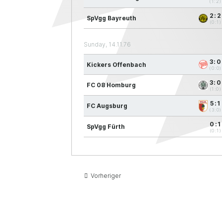
(1:2)
2:2
SpVgg Bayreuth
(0:1)
Sunday, 14.11.76
3:0
Kickers Offenbach
(0:0)
3:0
FC 08 Homburg
(1:0)
5:1
FC Augsburg
(3:0)
0:1
SpVgg Fürth
(0:1)
Vorheriger