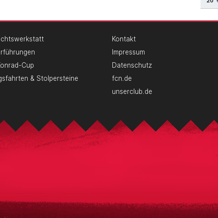
20
chtswerkstatt
Kontakt
erführungen
Impressum
Konrad-Cup
Datenschutz
gsfahrten & Stolpersteine
fcn.de
unserclub.de