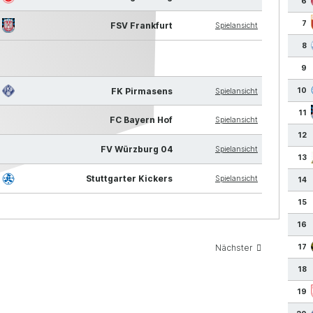
6
7
FSV Frankfurt
Spielansicht
8
9
FK Pirmasens
10
Spielansicht
11
FC Bayern Hof
Spielansicht
12
FV Würzburg 04
Spielansicht
13
Stuttgarter Kickers
Spielansicht
14
15
16
Nächster
17
18
19