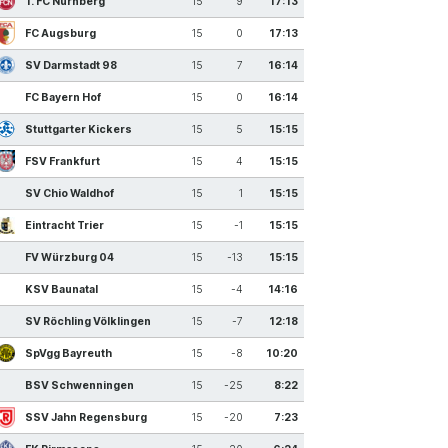
1. FC Nürnberg
15
9
17:13
FC Augsburg
15
0
17:13
SV Darmstadt 98
15
7
16:14
FC Bayern Hof
15
0
16:14
Stuttgarter Kickers
15
5
15:15
FSV Frankfurt
15
4
15:15
SV Chio Waldhof
15
1
15:15
Eintracht Trier
15
-1
15:15
FV Würzburg 04
15
-13
15:15
KSV Baunatal
15
-4
14:16
SV Röchling Völklingen
15
-7
12:18
SpVgg Bayreuth
15
-8
10:20
BSV Schwenningen
15
-25
8:22
SSV Jahn Regensburg
15
-20
7:23