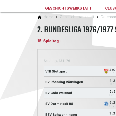
GESCHICHTSWERKSTATT
CLUB
Home
Geschichtswerkstatt
Datenba
2. BUNDESLIGA 1976/1977
15. Spieltag
Saturday, 13.11.76
4:0
VfB Stuttgart
(1:0)
1:2
SV Röchling Völklingen
(0:1)
2:2
SV Chio Waldhof
(2:1)
5:2
SV Darmstadt 98
(1:2)
3:2
BSV Schwenningen