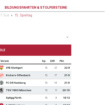
BILDUNGSFAHRTEN & STOLPERSTEINE
77 Süd
15. Spieltag
ELLE
Verein
Sp.
Diff.
Pkt.
VfB Stuttgart
15
21
22:8
Kickers Offenbach
15
17
21:9
FC 08 Homburg
15
14
21:9
TSV 1860 München
15
11
20:10
SpVgg Fürth
15
9
18:12