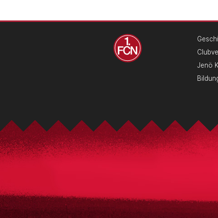
Geschi
Clubv
Jenö 
Bildun