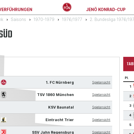
VERFÜHRUNGEN
JENÖ KONRAD-CUP
nk
Saisons
1970-1979
1976/1977
2. Bundesliga 1976/19
 SÜD
TAB
Pl.
1. FC Nürnberg
Spielansicht
1
TSV 1860 München
Spielansicht
2
3
KSV Baunatal
Spielansicht
4
Eintracht Trier
Spielansicht
5
SSV Jahn Regensburg
Spielansicht