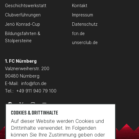
Geschichtswerkstatt
Kontakt
Clubverführungen
Impressum
Jenö Konrad-Cup
Datenschutz
Bildungsfahrten &
fcn.de
Stolpersteine
unserclub.de
1. FC Nürnberg
Valznerweiherstr. 200
90480 Nürnberg
E-Mail:
info@fcn.de
Tel.:
+49 911 940 79 100
COOKIES & DRITTINHALTE
Auf dieser Website werden Cookies und
Drittinhalte verwendet. Im Folgenden
können Sie Ihre Zustimmung geben oder