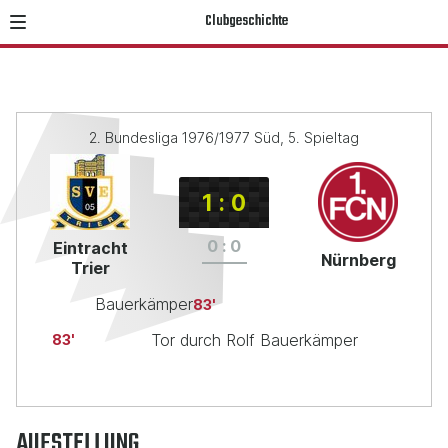
Clubgeschichte
2. Bundesliga 1976/1977 Süd, 5. Spieltag
1
:
0
0
:
0
Eintracht
Nürnberg
Trier
Bauerkämper
83
Tor durch Rolf Bauerkämper
83
AUFSTELLUNG