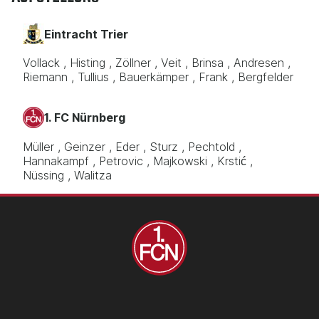
Eintracht Trier
Vollack
Histing
Zöllner
Veit
Brinsa
Andresen
Riemann
Tullius
Bauerkämper
Frank
Bergfelder
1. FC Nürnberg
Müller
Geinzer
Eder
Sturz
Pechtold
Hannakampf
Petrovic
Majkowski
Krstić
Nüssing
Walitza