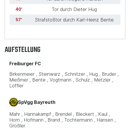
Tor durch Dieter Hug
40
Strafstoßtor durch Karl-Heinz Bente
57
AUFSTELLUNG
Freiburger FC
Birkenmeier
Steinwarz
Schnitzer
Hug
Bruder
Mießmer
Bente
Vogtmann
Schulz
Metzler
Löffler
SpVgg Bayreuth
Mahr
Hannakampf
Brendel
Bleckert
Kaul
Horn
Hofmann
Brand
Tochtermann
Hansen
Größler