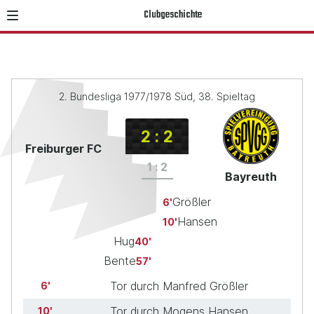
Clubgeschichte
2. Bundesliga 1977/1978 Süd, 38. Spieltag
2
:
2
Freiburger FC
1
:
2
Bayreuth
Größler
6
Hansen
10
Hug
40
Bente
57
Tor durch Manfred Größler
6
Tor durch Mogens Hansen
10