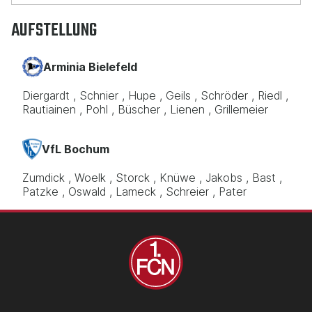
AUFSTELLUNG
Arminia Bielefeld
Diergardt
Schnier
Hupe
Geils
Schröder
Riedl
Rautiainen
Pohl
Büscher
Lienen
Grillemeier
VfL Bochum
Zumdick
Woelk
Storck
Knüwe
Jakobs
Bast
Patzke
Oswald
Lameck
Schreier
Pater