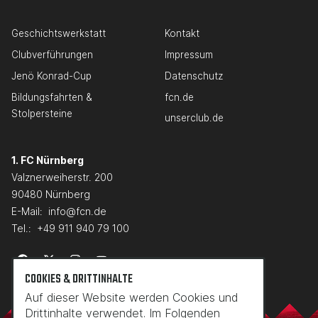
Geschichtswerkstatt
Kontakt
Clubverführungen
Impressum
Jenö Konrad-Cup
Datenschutz
Bildungsfahrten &
fcn.de
Stolpersteine
unserclub.de
1. FC Nürnberg
Valznerweiherstr. 200
90480 Nürnberg
E-Mail:
info@fcn.de
Tel.:
+49 911 940 79 100
COOKIES & DRITTINHALTE
Auf dieser Website werden Cookies und
Drittinhalte verwendet. Im Folgenden