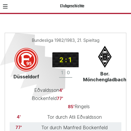
Clubgeschichte
Bundesliga 1982/1983, 21. Spieltag
2
:
1
1
:
0
Bor.
Düsseldorf
Mönchengladbach
Eðvaldsson
4
Bockenfeld
77
Ringels
85
Tor durch Atli Eðvaldsson
4
Tor durch Manfred Bockenfeld
77