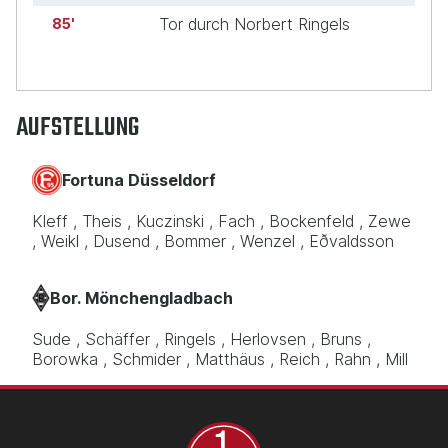
Tor durch Norbert Ringels
85
AUFSTELLUNG
Fortuna Düsseldorf
Kleff
Theis
Kuczinski
Fach
Bockenfeld
Zewe
Weikl
Dusend
Bommer
Wenzel
Eðvaldsson
Bor. Mönchengladbach
Sude
Schäffer
Ringels
Herlovsen
Bruns
Borowka
Schmider
Matthäus
Reich
Rahn
Mill