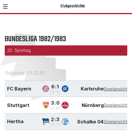
Clubgeschichte
BUNDESLIGA 1982/1983
Saturday, 05.02.83
6:1
FC Bayern
Karlsruhe
Spielansicht
(5:0)
3:0
Stuttgart
Nürnberg
Spielansicht
(2:0)
2:3
Hertha
Schalke 04
Spielansicht
(0:1)