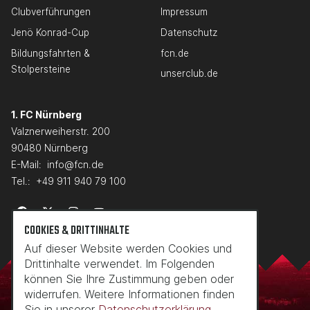
Clubverführungen
Impressum
Jenö Konrad-Cup
Datenschutz
Bildungsfahrten &
fcn.de
Stolpersteine
unserclub.de
1. FC Nürnberg
Valznerweiherstr. 200
90480 Nürnberg
E-Mail:
info@fcn.de
Tel.:
+49 911 940 79 100
COOKIES & DRITTINHALTE
Auf dieser Website werden Cookies und
Drittinhalte verwendet. Im Folgenden
können Sie Ihre Zustimmung geben oder
widerrufen. Weitere Informationen finden
Sie in unserer
Datenschutzerklärung.