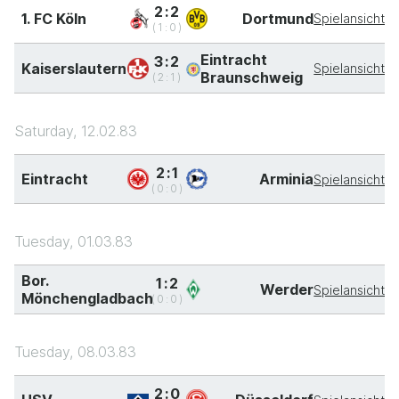
2:2
1. FC Köln
Dortmund
Spielansicht
(1:0)
Eintracht
3:2
Kaiserslautern
Spielansicht
Braunschweig
(2:1)
Saturday, 12.02.83
2:1
Eintracht
Arminia
Spielansicht
(0:0)
Tuesday, 01.03.83
Bor.
1:2
Werder
Spielansicht
Mönchengladbach
(0:0)
Tuesday, 08.03.83
2:0