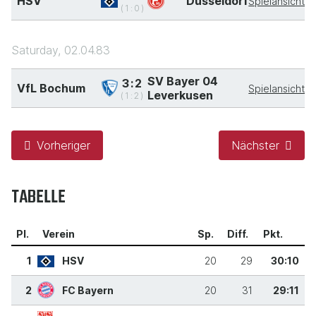
HSV
Düsseldorf
Spielansicht
(1:0)
Saturday, 02.04.83
SV Bayer 04
3:2
VfL Bochum
Spielansicht
Leverkusen
(1:2)
Vorheriger
Nächster
TABELLE
Pl.
Verein
Sp.
Diff.
Pkt.
1
HSV
20
29
30:10
2
FC Bayern
20
31
29:11