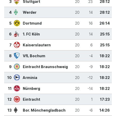
3
Stuttgart
20
23
28:12
4
Werder
20
14
28:12
5
Dortmund
20
16
26:14
6
1. FC Köln
20
14
25:15
7
Kaiserslautern
20
6
25:15
8
VfL Bochum
20
-4
18:22
9
Eintracht Braunschweig
20
-9
18:22
10
Arminia
20
-12
18:22
11
Nürnberg
20
-14
18:22
12
Eintracht
20
1
17:23
13
Bor. Mönchengladbach
20
-6
14:26