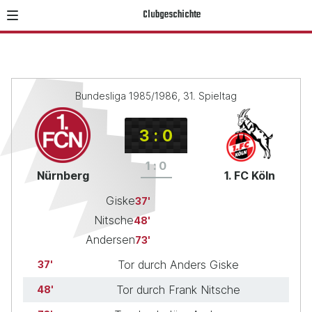
Clubgeschichte
Bundesliga 1985/1986, 31. Spieltag
3
:
0
1
:
0
Nürnberg
1. FC Köln
Giske
37
Nitsche
48
Andersen
73
Tor durch Anders Giske
37
Tor durch Frank Nitsche
48