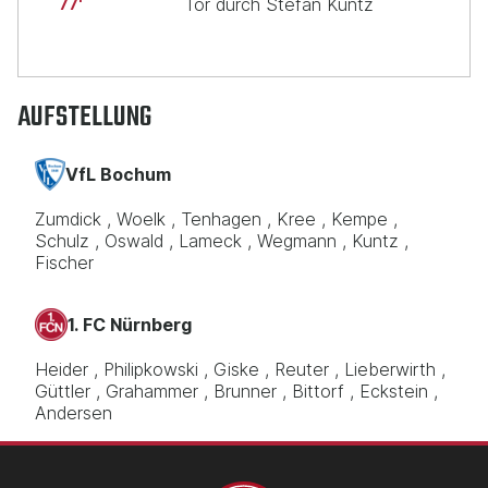
Tor durch Stefan Kuntz
77
AUFSTELLUNG
VfL Bochum
Zumdick
Woelk
Tenhagen
Kree
Kempe
Schulz
Oswald
Lameck
Wegmann
Kuntz
Fischer
1. FC Nürnberg
Heider
Philipkowski
Giske
Reuter
Lieberwirth
Güttler
Grahammer
Brunner
Bittorf
Eckstein
Andersen