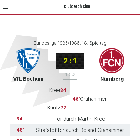
Clubgeschichte
Bundesliga 1985/1986, 18. Spieltag
2
:
1
1
:
0
VfL Bochum
Nürnberg
Kree
34
Grahammer
48
Kuntz
77
Tor durch Martin Kree
34
Strafstoßtor durch Roland Grahammer
48