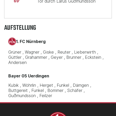
Tor durch Lárus Guðmundsson
69
AUFSTELLUNG
1. FC Nürnberg
Grüner
Wagner
Giske
Reuter
Lieberwirth
Güttler
Grahammer
Geyer
Brunner
Eckstein
Andersen
Bayer 05 Uerdingen
Kubik
Wöhrlin
Herget
Funkel
Dämgen
Buttgereit
Funkel
Bommer
Schäfer
Guðmundsson
Feilzer