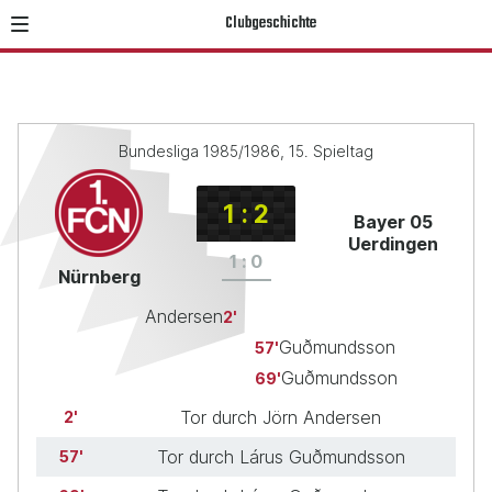
Clubgeschichte
Bundesliga 1985/1986, 15. Spieltag
1
:
2
Bayer 05
Uerdingen
1
:
0
Nürnberg
Andersen
2
Guðmundsson
57
Guðmundsson
69
Tor durch Jörn Andersen
2
Tor durch Lárus Guðmundsson
57