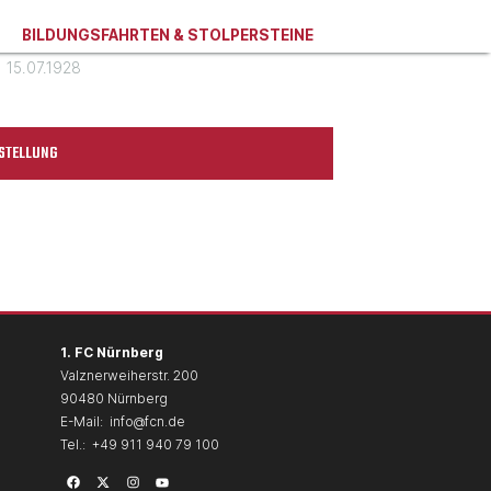
BILDUNGSFAHRTEN & STOLPERSTEINE
15.07.1928
STELLUNG
1. FC Nürnberg
Valznerweiherstr. 200
90480 Nürnberg
E-Mail:
info@fcn.de
Tel.:
+49 911 940 79 100