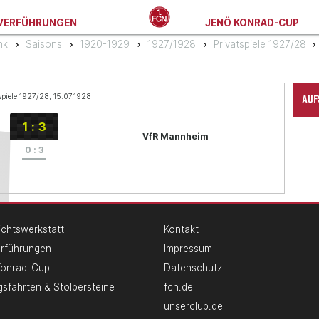
VERFÜHRUNGEN
JENÖ KONRAD-CUP
nk
Saisons
1920-1929
1927/1928
Privatspiele 1927/28
AUF
spiele 1927/28, 15.07.1928
1
:
3
VfR Mannheim
0
:
3
chtswerkstatt
Kontakt
erführungen
Impressum
Konrad-Cup
Datenschutz
gsfahrten & Stolpersteine
fcn.de
unserclub.de