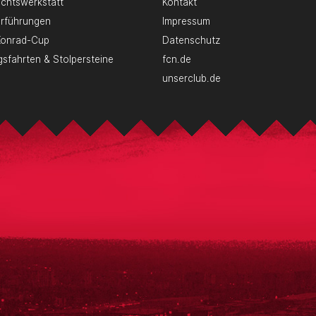
chtswerkstatt
Kontakt
erführungen
Impressum
Konrad-Cup
Datenschutz
gsfahrten & Stolpersteine
fcn.de
unserclub.de