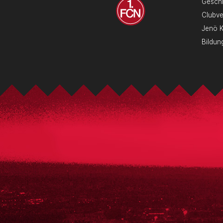
Geschi
Clubv
Jenö 
Bildun