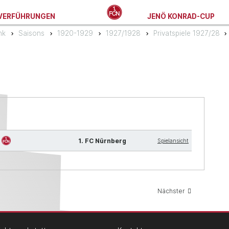
VERFÜHRUNGEN
JENÖ KONRAD-CUP
nk
Saisons
1920-1929
1927/1928
Privatspiele 1927/28
1. FC Nürnberg
Spielansicht
Nächster