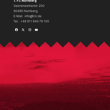
1. FC Nürnberg
Valznerweiherstr. 200
90480 Nürnberg
E-Mail:
info@fcn.de
Tel.:
+49 911 940 79 100