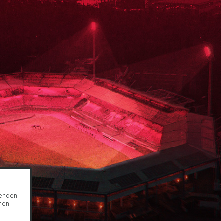
genden
onen